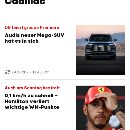
Cadillac
Q9 feiert grosse Premiere
Audis neuer Mega-SUV
hat es in sich
29.07.2026, 13:45 Uhr
Auch am Sonntag bestraft
0,1 km/h zu schnell –
Hamilton verliert
wichtige WM-Punkte