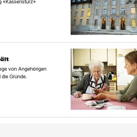
ng «Kassensturz»
ält
flege von Angehörigen
d die Gründe.