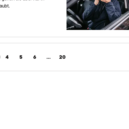
aubt.
4
5
6
...
20