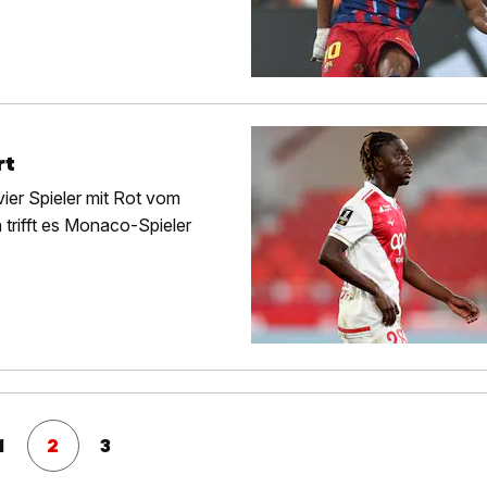
rt
vier Spieler mit Rot vom
 trifft es Monaco-Spieler
1
2
3