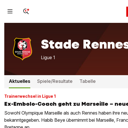
Stade Renne
Ligue 1
Aktuelles
Spiele/Resultate
Tabelle
Trainerwechsel in Ligue 1
Ex-Embolo-Coach geht zu Marseille – neu
Sowohl Olympique Marseille als auch Rennes haben ihre neu
bekanntgegeben. Habib Beye übernimmt bei Marseille, Franck
Bretagne an.