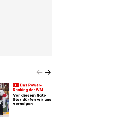
NHL-Stür
Das Power-
wieder d
Ranking der WM
Eine Bra
Vor diesem Nati-
musste e
Star dürfen wir uns
Meier vo
verneigen
noch sei