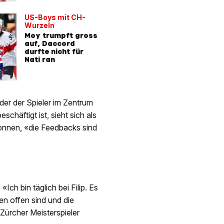
US-Boys mit CH-
«Hat am 
Wurzeln
geweint»
Moy trumpft gross
Mami von
auf, Daccord
Coach Fi
durfte nicht für
seine sc
Nati ran
Moment
i der der Spieler im Zentrum
häftigt ist, sieht sich als
wonnen, «die Feedbacks sind
ch bin täglich bei Filip. Es
nen offen sind und die
 Zürcher Meisterspieler