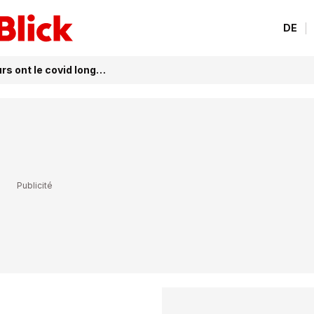
DE
urs ont le covid long…