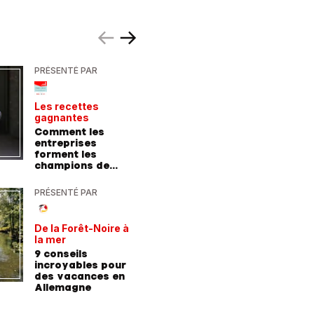
PRÉSENTÉ PAR
PRÉSENTÉ
Les recettes
Le point 
gagnantes
expert
Comment les
Peut-on 
entreprises
randonn
forment les
baskets
champions de
demain
PRÉSENTÉ PAR
PRÉSENTÉ
De la Forêt-Noire à
Vivre plu
la mer
sainemen
qu'avale
9 conseils
Comment
médicam
incroyables pour
coaching
des vacances en
contre l
Allemagne
l'hyperte
diabète