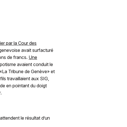
ier par la Cour des
 genevoise avait surfacturé
ions de francs.
Une
otisme avaient conduit le
. «La Tribune de Genève» et
ls travaillaient aux SIG,
ade en pointant du doigt
r.
ttendent le résultat d’un