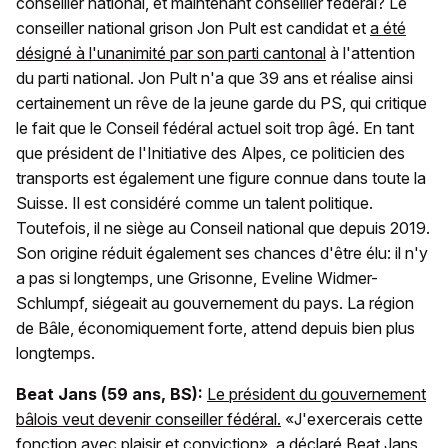
conseiller national, et maintenant conseiller fédéral? Le
conseiller national grison Jon Pult est candidat et
a été
désigné à l'unanimité par son parti cantonal
à l'attention
du parti national. Jon Pult n'a que 39 ans et réalise ainsi
certainement un rêve de la jeune garde du PS, qui critique
le fait que le Conseil fédéral actuel soit trop âgé. En tant
que président de l'Initiative des Alpes, ce politicien des
transports est également une figure connue dans toute la
Suisse. Il est considéré comme un talent politique.
Toutefois, il ne siège au Conseil national que depuis 2019.
Son origine réduit également ses chances d'être élu: il n'y
a pas si longtemps, une Grisonne, Eveline Widmer-
Schlumpf, siégeait au gouvernement du pays. La région
de Bâle, économiquement forte, attend depuis bien plus
longtemps.
Beat Jans (59 ans, BS):
Le président du gouvernement
bâlois veut devenir conseiller fédéral.
«J'exercerais cette
fonction avec plaisir et conviction», a déclaré Beat Jans