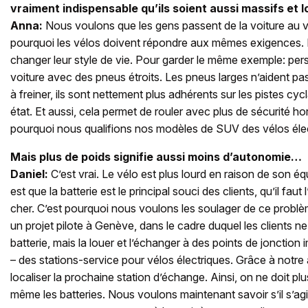
vraiment indispensable qu’ils soient aussi massifs et 
Anna:
Nous voulons que les gens passent de la voiture au vé
pourquoi les vélos doivent répondre aux mêmes exigences. 
changer leur style de vie. Pour garder le même exemple: pe
voiture avec des pneus étroits. Les pneus larges n’aident p
à freiner, ils sont nettement plus adhérents sur les pistes cy
état. Et aussi, cela permet de rouler avec plus de sécurité ho
pourquoi nous qualifions nos modèles de SUV des vélos élec
Mais plus de poids signifie aussi moins d’autonomie…
Daniel:
C’est vrai. Le vélo est plus lourd en raison de son é
est que la batterie est le principal souci des clients, qu’il faut 
cher. C’est pourquoi nous voulons les soulager de ce probl
un projet pilote à Genève, dans le cadre duquel les clients n
batterie, mais la louer et l’échanger à des points de jonctio
– des stations-service pour vélos électriques. Grâce à notre 
localiser la prochaine station d’échange. Ainsi, on ne doit pl
même les batteries. Nous voulons maintenant savoir s’il s’ag