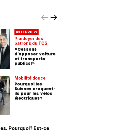
Cinq expe
INTERVIEW
point
Plaidoyer des
Voici à q
patrons du TCS
ressembl
«Cessons
mobilité
d'opposer voiture
Suisse
et transports
publics!»
Mobilité douce
Pourquoi les
Suisses craquent-
ils pour les vélos
électriques?
ues. Pourquoi? Est-ce