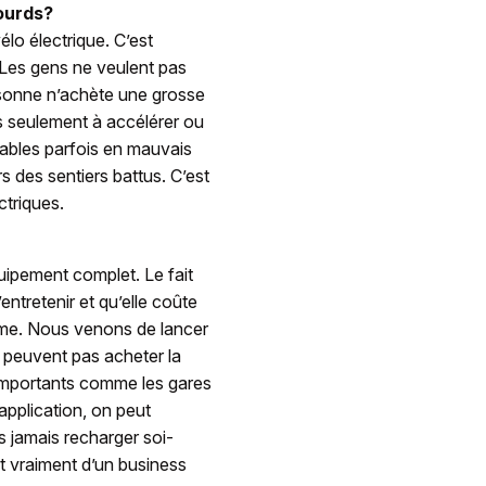
lourds?
lo électrique. C’est
Les gens ne veulent pas
rsonne n’achète une grosse
as seulement à accélérer ou
clables parfois en mauvais
rs des sentiers battus. C’est
triques.
quipement complet. Le fait
l’entretenir et qu’elle coûte
ème. Nous venons de lancer
e peuvent pas acheter la
n importants comme les gares
application, on peut
us jamais recharger soi-
it vraiment d’un business