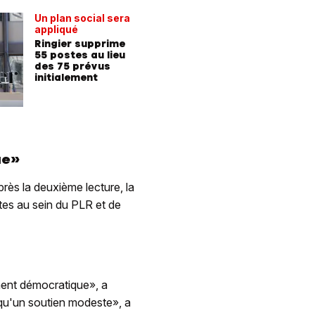
Un plan social sera
appliqué
Ringier supprime
55 postes au lieu
des 75 prévus
initialement
ue»
près la deuxième lecture, la
utes au sein du PLR et de
ement démocratique», a
t qu'un soutien modeste», a