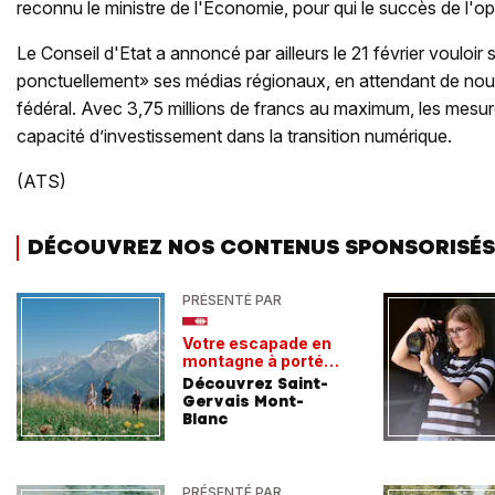
reconnu le ministre de l'Économie, pour qui le succès de l'o
Le Conseil d'Etat a annoncé par ailleurs le 21 février vouloir
ponctuellement» ses médias régionaux, en attendant de nouve
fédéral. Avec 3,75 millions de francs au maximum, les mesure
capacité d’investissement dans la transition numérique.
(ATS)
DÉCOUVREZ NOS CONTENUS SPONSORISÉS
PRÉSENTÉ PAR
Votre escapade en
montagne à portée
de train
Découvrez Saint-
Gervais Mont-
Blanc
PRÉSENTÉ PAR