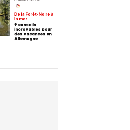
De la Forêt-Noire à
Vivre plu
la mer
sainemen
qu'avale
9 conseils
Comment
médicam
incroyables pour
coaching
des vacances en
contre l
Allemagne
l'hyperte
diabète