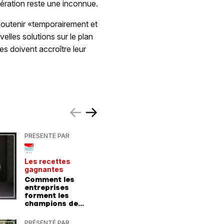
pération reste une inconnue.
 soutenir «temporairement et
lles solutions sur le plan
s doivent accroître leur
PRÉSENTÉ PAR
PRÉSENTÉ
Les recettes
Le point 
gagnantes
expert
Comment les
Peut-on 
entreprises
randonn
forment les
baskets
champions de
demain
PRÉSENTÉ PAR
PRÉSENTÉ