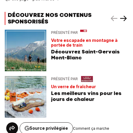
DÉCOUVREZ NOS CONTENUS
SPONSORISÉS
PRÉSENTÉ PAR
Votre escapade en montagne à
portée de train
Découvrez Saint-Gervais
Mont-Blanc
PRÉSENTÉ PAR
Un verre de fraîcheur
Les meilleurs vins pour les
jours de chaleur
Source privilégiée
Comment ça marche