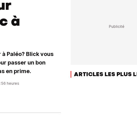
ur
c à
r à Paléo? Blick vous
our passer un bon
s en prime.
ARTICLES LES PLUS 
5:56 heures