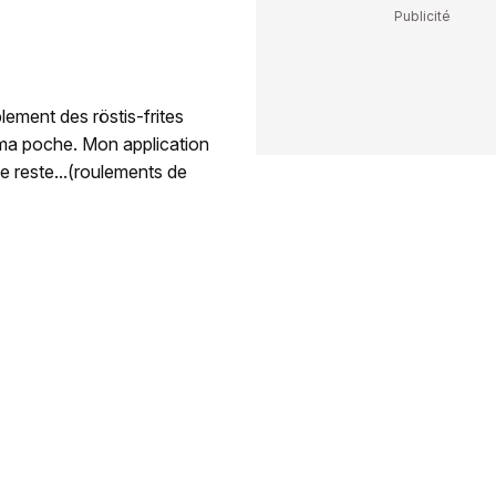
blement des röstis-frites
 ma poche. Mon application
me reste...(roulements de