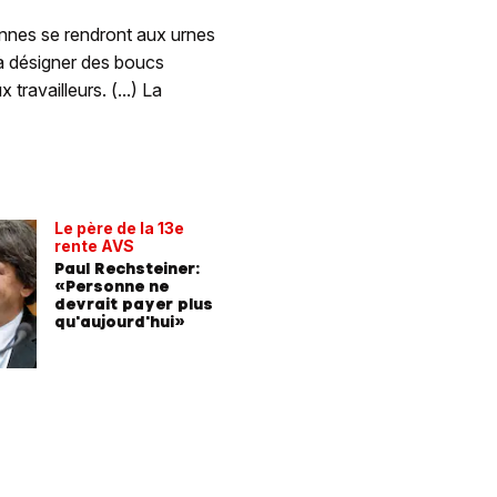
onnes se rendront aux urnes
t à désigner des boucs
travailleurs. (...) La
Le père de la 13e
rente AVS
Paul Rechsteiner:
«Personne ne
devrait payer plus
qu'aujourd'hui»