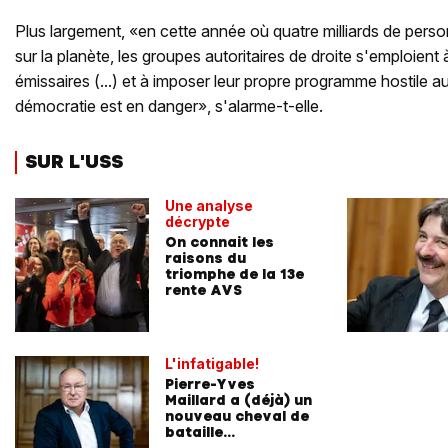
Plus largement, «en cette année où quatre milliards de pers
sur la planète, les groupes autoritaires de droite s'emploien
émissaires (...) et à imposer leur propre programme hostile aux 
démocratie est en danger», s'alarme-t-elle.
SUR L'USS
Une analyse
décrypte
On connait les
raisons du
triomphe de la 13e
rente AVS
L'infatigable!
Pierre-Yves
Maillard a (déjà) un
nouveau cheval de
bataille...