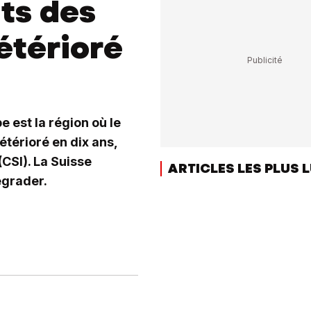
its des
détérioré
 est la région où le
étérioré en dix ans,
(CSI). La Suisse
ARTICLES LES PLUS 
égrader.