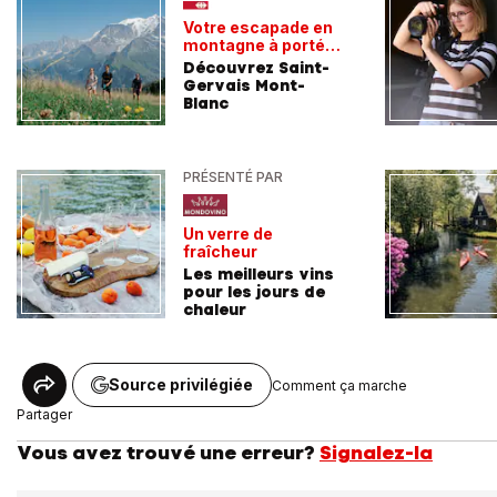
Votre escapade en
montagne à portée
de train
Découvrez Saint-
Gervais Mont-
Blanc
PRÉSENTÉ PAR
Un verre de
fraîcheur
Les meilleurs vins
pour les jours de
chaleur
Source privilégiée
Comment ça marche
Partager
Vous avez trouvé une erreur?
Signalez-la