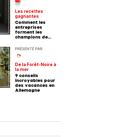
Les recettes
Le point 
gagnantes
expert
Comment les
Peut-on 
entreprises
randonn
forment les
baskets
champions de
demain
PRÉSENTÉ PAR
PRÉSENTÉ
De la Forêt-Noire à
Vivre plu
la mer
sainemen
qu'avale
9 conseils
Comment
médicam
incroyables pour
coaching
des vacances en
contre l
Allemagne
l'hyperte
diabète