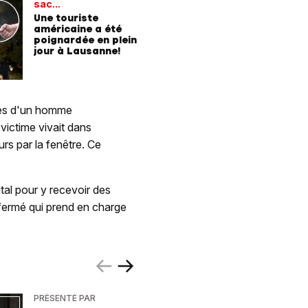
sac...
Une touriste
américaine a été
poignardée en plein
jour à Lausanne!
écès d'un homme
ictime vivait dans
urs par la fenêtre. Ce
tal pour y recevoir des
t fermé qui prend en charge
PRÉSENTÉ PAR
PRÉSENTÉ