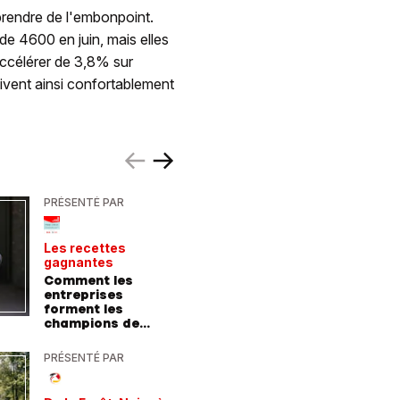
prendre de l'embonpoint.
de 4600 en juin, mais elles
accélérer de 3,8% sur
ivent ainsi confortablement
PRÉSENTÉ PAR
PRÉSENTÉ
Les recettes
Le point 
gagnantes
expert
Comment les
Peut-on 
entreprises
randonn
forment les
baskets
champions de
demain
PRÉSENTÉ PAR
PRÉSENTÉ