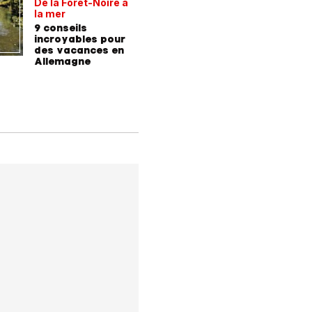
De la Forêt-Noire à
Vivre plu
la mer
sainemen
qu'avale
9 conseils
Comment
médicam
incroyables pour
coaching
des vacances en
contre l
Allemagne
l'hyperte
diabète