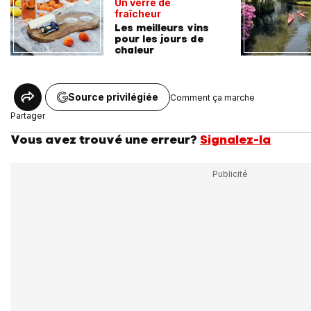
Un verre de
fraîcheur
Les meilleurs vins
pour les jours de
chaleur
Source privilégiée
Comment ça marche
Partager
Vous avez trouvé une erreur?
Signalez-la