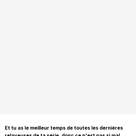
Et tu as le meilleur temps de toutes les dernières
relayeuses de ta série, donc ce n'est pas si mal…