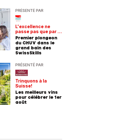
PRÉSENTÉ PAR
PRÉSENTÉ
Votre es
L'excellence ne
montagne
passe pas que par la
de train
Découvre
voie académique
Premier plongeon
Gervais
du CHUV dans le
Blanc
grand bain des
SwissSkills
PRÉSENTÉ PAR
PRÉSENTÉ
Trinquons à la
Un verre 
Suisse!
fraîcheur
Les meilleurs vins
Les meil
pour célébrer le 1er
pour les
août
chaleur