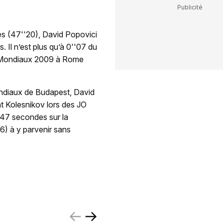
es (47''20), David Popovici
 Il n’est plus qu’à 0''07 du
es Mondiaux 2009 à Rome
ondiaux de Budapest, David
nt Kolesnikov lors des JO
 47 secondes sur la
6) à y parvenir sans