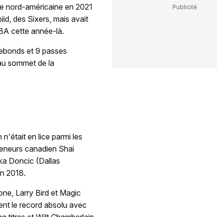
igue nord-américaine en 2021
iid, des Sixers, mais avait
NBA cette année-là.
rebonds et 9 passes
 au sommet de la
'était en lice parmi les
 meneurs canadien Shai
ka Doncic (Dallas
n 2018.
ne, Larry Bird et Magic
nt le record absolu avec