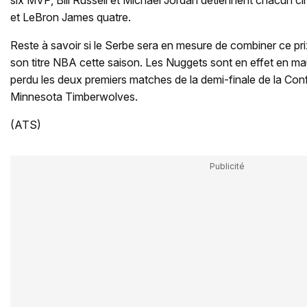
six MVP, Bill Russell et Michael Jordan détiennent chacun cin
et LeBron James quatre.
Reste à savoir si le Serbe sera en mesure de combiner ce p
son titre NBA cette saison. Les Nuggets sont en effet en ma
perdu les deux premiers matches de la demi-finale de la Co
Minnesota Timberwolves.
(ATS)