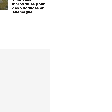
9 conseils
Comment
médicam
incroyables pour
coaching
des vacances en
contre l
Allemagne
l'hyperte
diabète