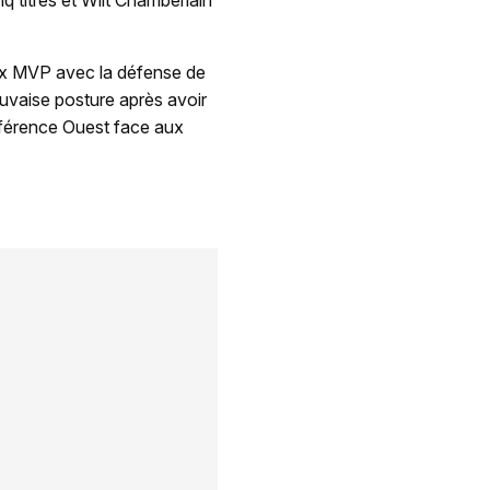
q titres et Wilt Chamberlain
rix MVP avec la défense de
uvaise posture après avoir
nférence Ouest face aux