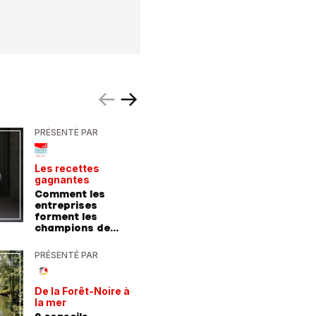
PRÉSENTÉ PAR
PRÉSENTÉ
Les recettes
Le point 
gagnantes
expert
Comment les
Peut-on 
entreprises
randonn
forment les
baskets
champions de
demain
PRÉSENTÉ PAR
PRÉSENTÉ
De la Forêt-Noire à
Vivre plu
la mer
sainemen
qu'avale