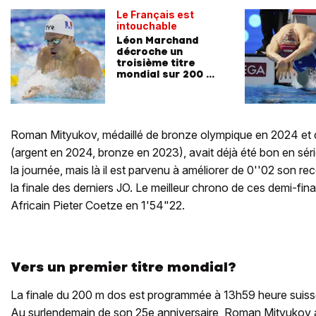
Le Français est
intouchable
Léon Marchand
décroche un
troisième titre
mondial sur 200 m
4 nages
Roman Mityukov, médaillé de bronze olympique en 2024 et 
(argent en 2024, bronze en 2023), avait déjà été bon en sér
la journée, mais là il est parvenu à améliorer de 0''02 son re
la finale des derniers JO. Le meilleur chrono de ces demi-fin
Africain Pieter Coetze en 1'54"22.
Vers un premier titre mondial?
La finale du 200 m dos est programmée à 13h59 heure suisse
Au surlendemain de son 25e anniversaire, Roman Mityukov a l