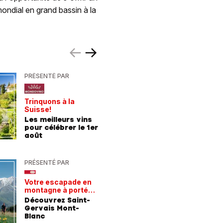
mondial en grand bassin à la
PRÉSENTÉ PAR
PRÉSENTÉ
Trinquons à la
Un verre 
Suisse!
fraîcheur
Les meilleurs vins
Les meil
pour célébrer le 1er
pour les
août
chaleur
PRÉSENTÉ PAR
PRÉSENTÉ
Votre escapade en
Les rece
montagne à portée
gagnant
de train
Découvrez Saint-
Comment
Gervais Mont-
entrepri
Blanc
forment 