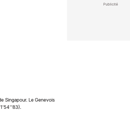
de Singapour. Le Genevois
(1'54''83).