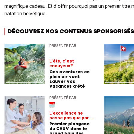
magnifique cadeau. Et d'offrir pourquoi pas un premier titre 
natation helvétique.
DÉCOUVREZ NOS CONTENUS SPONSORISÉS
PRÉSENTÉ PAR
L'été, c'est
ennuyeux?
Ces aventures en
plein air vont
sauver vos
vacances d'été
PRÉSENTÉ PAR
L'excellence ne
passe pas que par la
voie académique
Premier plongeon
du CHUV dans le
grand bain des