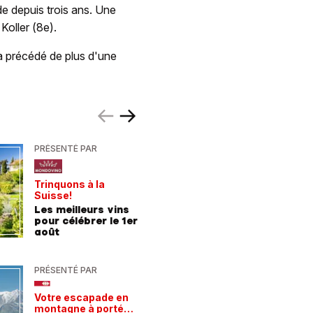
 depuis trois ans. Une
Koller (8e).
 a précédé de plus d'une
PRÉSENTÉ PAR
PRÉSENTÉ
Trinquons à la
Un verre 
Suisse!
fraîcheur
Les meilleurs vins
Les meil
pour célébrer le 1er
pour les
août
chaleur
PRÉSENTÉ PAR
PRÉSENTÉ
Votre escapade en
Les rece
montagne à portée