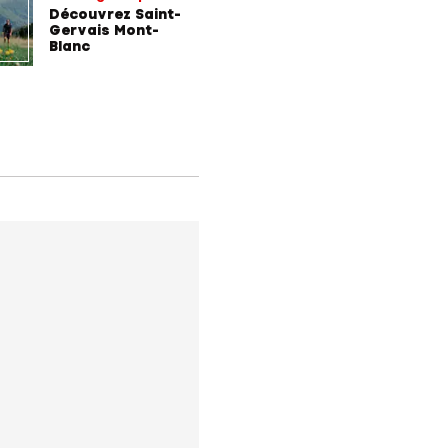
gagnant
de train
Découvrez Saint-
Comment
Gervais Mont-
entrepri
Blanc
forment 
champio
demain