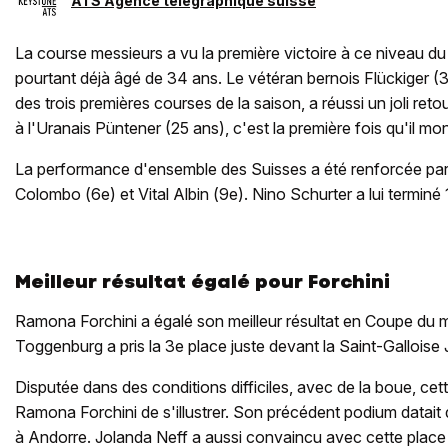
ATS Agence télégraphique suisse
La course messieurs a vu la première victoire à ce niveau d
pourtant déjà âgé de 34 ans. Le vétéran bernois Flückiger (3
des trois premières courses de la saison, a réussi un joli reto
à l'Uranais Püntener (25 ans), c'est la première fois qu'il mo
La performance d'ensemble des Suisses a été renforcée par L
Colombo (6e) et Vital Albin (9e). Nino Schurter a lui terminé 
Meilleur résultat égalé pour Forchini
Ramona Forchini a égalé son meilleur résultat en Coupe du 
Toggenburg a pris la 3e place juste devant la Saint-Galloise 
Disputée dans des conditions difficiles, avec de la boue, cet
Ramona Forchini de s'illustrer. Son précédent podium datait 
à Andorre. Jolanda Neff a aussi convaincu avec cette plac