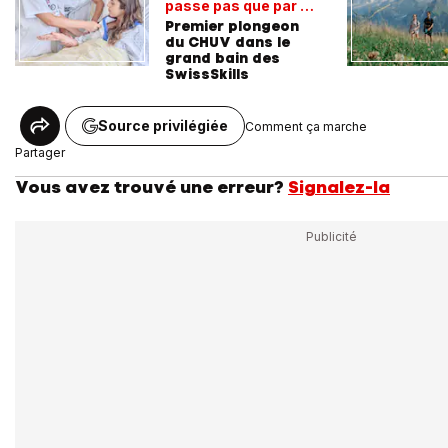
passe pas que par la
voie académique
Premier plongeon
du CHUV dans le
grand bain des
SwissSkills
Source privilégiée
Comment ça marche
Partager
Vous avez trouvé une erreur?
Signalez-la