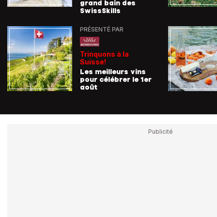
grand bain des
SwissSkills
PRÉSENTÉ PAR
Trinquons à la
Suisse!
Les meilleurs vins
pour célébrer le 1er
août