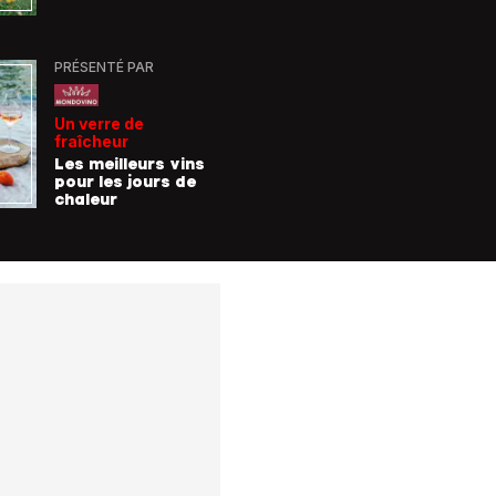
forment 
champio
demain
PRÉSENTÉ PAR
PRÉSENTÉ
Un verre de
De la For
fraîcheur
la mer
Les meilleurs vins
9 consei
pour les jours de
incroyab
chaleur
des vac
Allemag