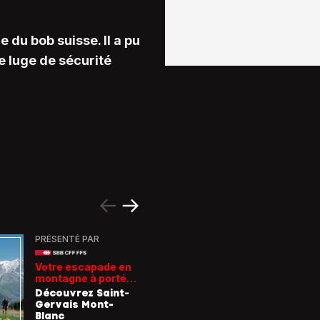
du bob suisse. Il a pu
e luge de sécurité
PRÉSENTÉ PAR
PRÉSENTÉ
Votre escapade en
Les rece
montagne à portée
gagnant
de train
Découvrez Saint-
Comment
Gervais Mont-
entrepri
Blanc