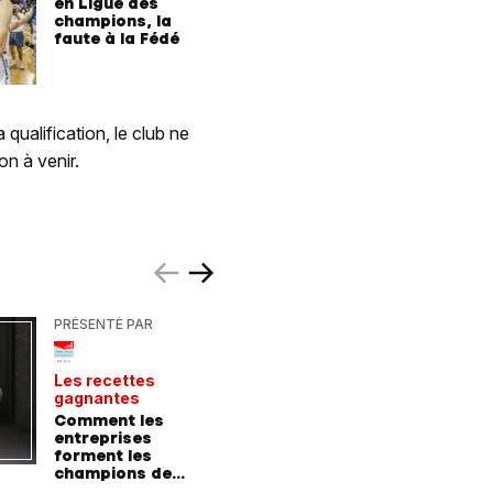
en Ligue des
champions, la
faute à la Fédé
qualification, le club ne
on à venir.
PRÉSENTÉ PAR
PRÉSENTÉ
Les recettes
Le point 
gagnantes
expert
Comment les
Peut-on 
entreprises
randonn
forment les
baskets
champions de
demain