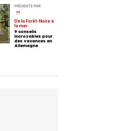
PRÉSENTÉ PAR
PRÉSENTÉ
De la Forêt-Noire à
Vivre plu
la mer
sainemen
qu'avale
9 conseils
Comment
médicam
incroyables pour
coaching
des vacances en
contre l
Allemagne
l'hyperte
diabète