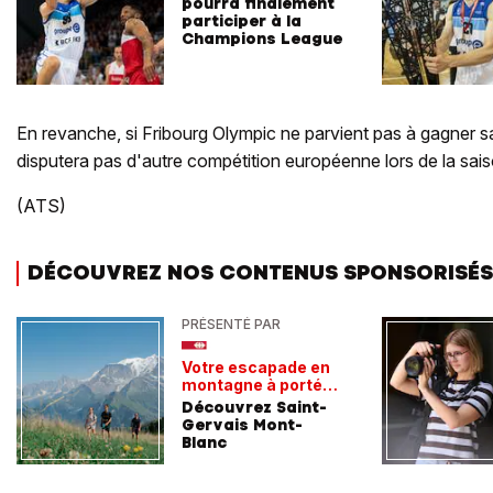
pourra finalement
participer à la
Champions League
En revanche, si Fribourg Olympic ne parvient pas à gagner sa 
disputera pas d'autre compétition européenne lors de la sais
(ATS)
DÉCOUVREZ NOS CONTENUS SPONSORISÉS
PRÉSENTÉ PAR
Votre escapade en
montagne à portée
de train
Découvrez Saint-
Gervais Mont-
Blanc