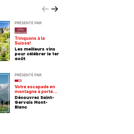
PRÉSENTÉ PAR
PRÉSENTÉ
Trinquons à la
Un verre 
Suisse!
fraîcheur
Les meilleurs vins
Les meil
pour célébrer le 1er
pour les
août
chaleur
PRÉSENTÉ PAR
PRÉSENTÉ
Votre escapade en
Les rece
montagne à portée
gagnant
de train
Découvrez Saint-
Comment
Gervais Mont-
entrepri
Blanc
forment 
champio
demain