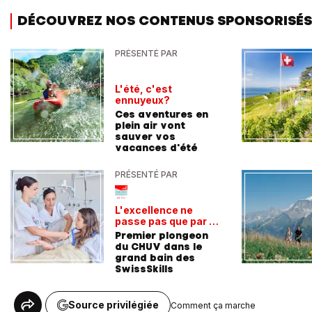
DÉCOUVREZ NOS CONTENUS SPONSORISÉS
PRÉSENTÉ PAR
L'été, c'est
ennuyeux?
Ces aventures en
plein air vont
sauver vos
vacances d'été
PRÉSENTÉ PAR
L'excellence ne
passe pas que par la
voie académique
Premier plongeon
du CHUV dans le
grand bain des
SwissSkills
Source privilégiée
Comment ça marche