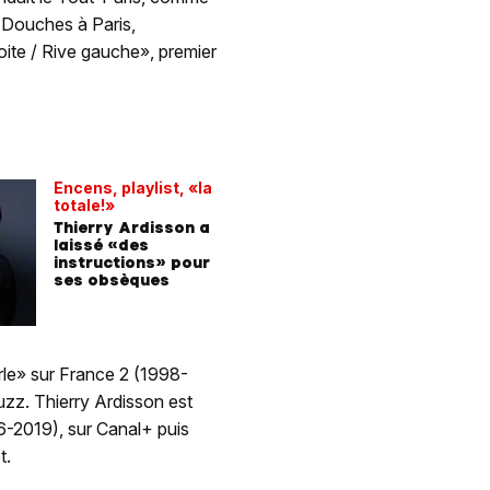
s Douches à Paris,
oite / Rive gauche», premier
Encens, playlist, «la
totale!»
Thierry Ardisson a
laissé «des
instructions» pour
ses obsèques
rle» sur France 2 (1998-
uzz. Thierry Ardisson est
-2019), sur Canal+ puis
t.