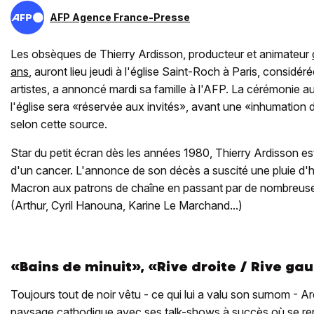
AFP Agence France-Presse
Les obsèques de Thierry Ardisson, producteur et animateur
ans
, auront lieu jeudi à l'église Saint-Roch à Paris, consid
artistes, a annoncé mardi sa famille à l'AFP. La cérémonie au
l'église sera «réservée aux invités», avant une «inhumation dan
selon cette source.
Star du petit écran dès les années 1980, Thierry Ardisson est
d'un cancer. L'annonce de son décès a suscité une pluie d
Macron aux patrons de chaîne en passant par de nombreuses
(Arthur, Cyril Hanouna, Karine Le Marchand...)
«Bains de minuit», «Rive droite / Rive gau
Toujours tout de noir vêtu - ce qui lui a valu son surnom - A
paysage cathodique avec ses talk-shows à succès où se re