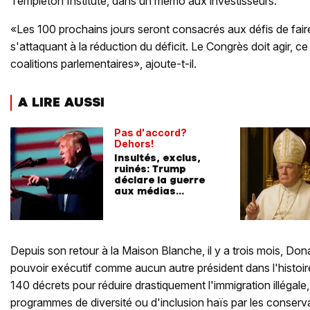
Templeton Institute, dans un mémo aux investisseurs.
«Les 100 prochains jours seront consacrés aux défis de faire
s'attaquant à la réduction du déficit. Le Congrès doit agir, c
coalitions parlementaires», ajoute-t-il.
A LIRE AUSSI
Pas d'accord?
Dehors!
Insultés, exclus,
ruinés: Trump
déclare la guerre
aux médias
indésirables
Depuis son retour à la Maison Blanche, il y a trois mois, Do
pouvoir exécutif comme aucun autre président dans l'histoir
140 décrets pour réduire drastiquement l'immigration illégale, 
programmes de diversité ou d'inclusion haïs par les conserv