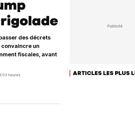
rump
 rigolade
 passer des décrets
e: convaincre un
mment fiscales, avant
ARTICLES LES PLUS 
18:03 heures