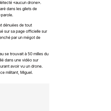
r détecté «aucun drone».
aré dans les gilets de
-parole.
nt dénuées de tout
 sur sa page officielle sur
clenché par un mégot de
u se trouvait à 50 milles du
blié dans une vidéo sur
surant avoir vu un drone.
e militant, Miguel.