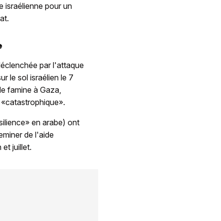
ée israélienne pour un
at.
e
déclenchée par l'attaque
le sol israélien le 7
de famine à Gaza,
 «catastrophique».
silience» en arabe) ont
eminer de l'aide
t juillet.