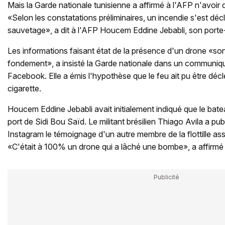
Mais la Garde nationale tunisienne a affirmé à l'AFP n'avoi
«Selon les constatations préliminaires, un incendie s'est décl
sauvetage», a dit à l'AFP Houcem Eddine Jebabli, son porte
Les informations faisant état de la présence d'un drone «so
fondement», a insisté la Garde nationale dans un communiqué
Facebook. Elle a émis l'hypothèse que le feu ait pu être dé
cigarette.
Houcem Eddine Jebabli avait initialement indiqué que le batea
port de Sidi Bou Saïd. Le militant brésilien Thiago Avila a pu
Instagram le témoignage d'un autre membre de la flottille as
«C'était à 100% un drone qui a lâché une bombe», a affirmé c