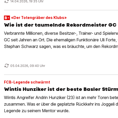
14.04.2026, 19:35 Uhr
«Der Totengräber des Klubs»
Wie ist der taumelnde Rekordmeister GC 
Verbrannte Millionen, diverse Besitzer-, Trainer- und Spielerw
GC seit Jahren an Ort. Die ehemaligen Funktionäre Uli Forte,
Stephan Schwarz sagen, was es bräuchte, um den Rekordme
zu bringen.
05.04.2026, 09:40 Uhr
FCB-Legende schwärmt
Wintis Hunziker ist der beste Basler Stür
Wintis Angreifer Andrin Hunziker (23) ist an mehr Toren betei
zusammen. Was er über die geplatzte Rückkehr ins Joggeli
Legende zu seinem Mentor wurde.