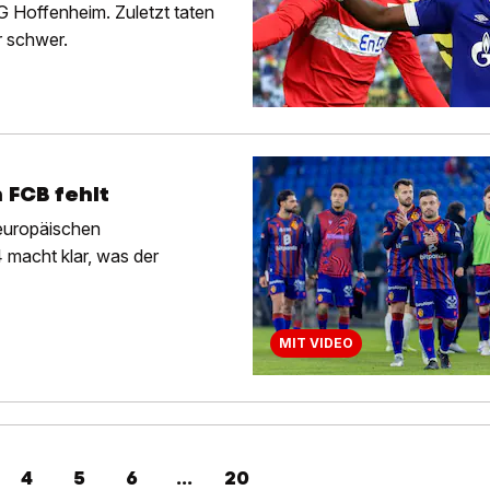
SG Hoffenheim. Zuletzt taten
r schwer.
 FCB fehlt
 europäischen
4 macht klar, was der
MIT VIDEO
4
5
6
...
20