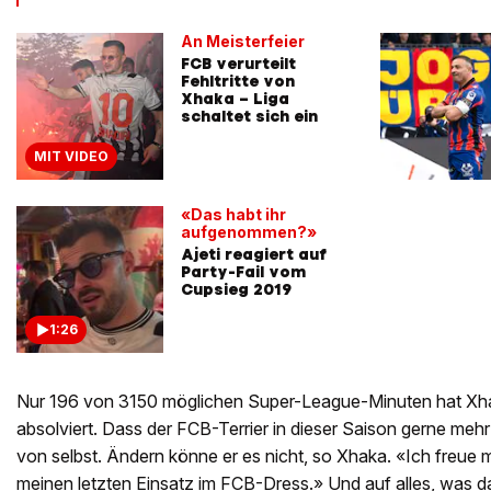
An Meisterfeier
FCB verurteilt
Fehltritte von
Xhaka – Liga
schaltet sich ein
MIT VIDEO
«Das habt ihr
aufgenommen?»
Ajeti reagiert auf
Party-Fail vom
Cupsieg 2019
1:26
Nur 196 von 3150 möglichen Super-League-Minuten hat Xha
absolviert. Dass der FCB-Terrier in dieser Saison gerne mehr 
von selbst. Ändern könne er es nicht, so Xhaka. «Ich freue m
meinen letzten Einsatz im FCB-Dress.» Und auf alles, was