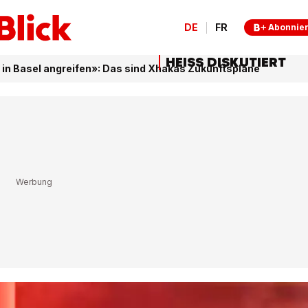
DE
FR
Abonnie
HEISS DISKUTIERT
t in Basel angreifen»: Das sind Xhakas Zukunftspläne