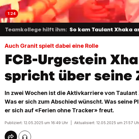
1:24
Teamkollege hilft ihm:
So kam Taulant Xhaka an
Auch Granit spielt dabei eine Rolle
FCB-Urgestein Xh
spricht über seine
In zwei Wochen ist die Aktivkarriere von Taulant
Was er sich zum Abschied wünscht. Was seine Pl
er sich auf «Ferien ohne Tracker» freut.
Publiziert: 12.05.2025 um 16:49 Uhr
|
Aktualisiert: 12.05.2025 um 21:57 Uh