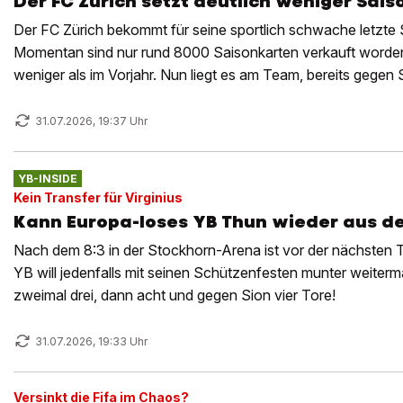
Der FC Zürich setzt deutlich weniger Sai
Der FC Zürich bekommt für seine sportlich schwache letzte 
Momentan sind nur rund 8000 Saisonkarten verkauft worden
weniger als im Vorjahr. Nun liegt es am Team, bereits gege
zu machen. Das Inside.
31.07.2026, 19:37 Uhr
YB-INSIDE
Kein Transfer für Virginius
Kann Europa-loses YB Thun wieder aus de
Nach dem 8:3 in der Stockhorn-Arena ist vor der nächsten
YB will jedenfalls mit seinen Schützenfesten munter weiter
zweimal drei, dann acht und gegen Sion vier Tore!
31.07.2026, 19:33 Uhr
Versinkt die Fifa im Chaos?