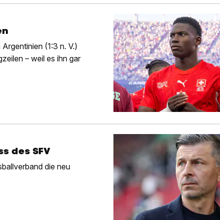
en
rgentinien (1:3 n. V.)
eilen – weil es ihn gar
ss des SFV
ssballverband die neu