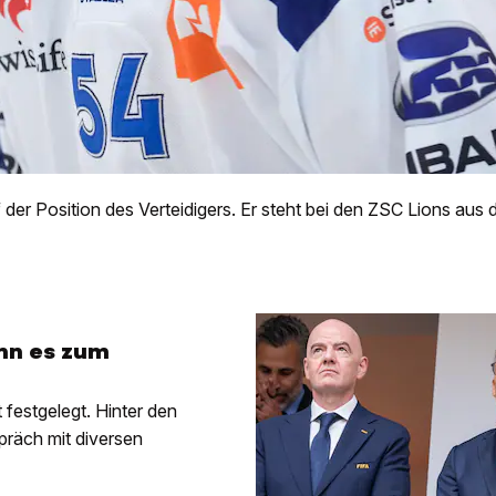
 der Position des Verteidigers. Er steht bei den ZSC Lions aus 
ann es zum
 festgelegt. Hinter den
präch mit diversen