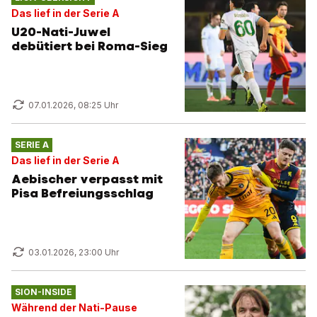
Das lief in der Serie A
U20-Nati-Juwel
debütiert bei Roma-Sieg
07.01.2026, 08:25 Uhr
SERIE A
Das lief in der Serie A
Aebischer verpasst mit
Pisa Befreiungsschlag
03.01.2026, 23:00 Uhr
SION-INSIDE
Während der Nati-Pause