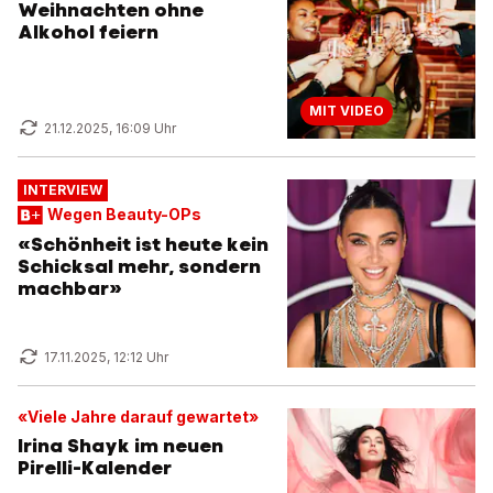
Weihnachten ohne
Alkohol feiern
MIT VIDEO
21.12.2025, 16:09 Uhr
INTERVIEW
Wegen Beauty-OPs
«Schönheit ist heute kein
Schicksal mehr, sondern
machbar»
17.11.2025, 12:12 Uhr
«Viele Jahre darauf gewartet»
Irina Shayk im neuen
Pirelli-Kalender