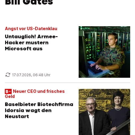
Bill Gates
Angst vor US-Datenklau
Untauglich! Armee-
Hacker mustern
Microsoft aus
17.07.2026, 06:48 Uhr
Neuer CEO und frisches
Geld
Baselbieter Biotechfirma
Idorsia wagt den
Neustart