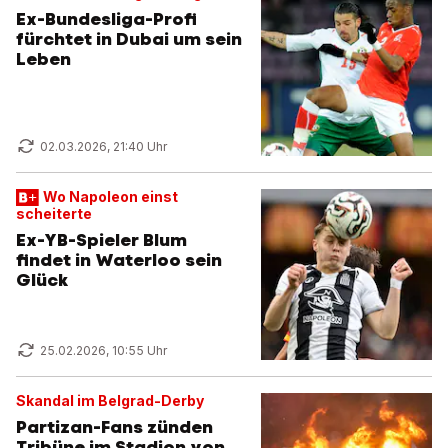
Ex-Bundesliga-Profi
fürchtet in Dubai um sein
Leben
02.03.2026, 21:40 Uhr
Wo Napoleon einst
scheiterte
Ex-YB-Spieler Blum
findet in Waterloo sein
Glück
25.02.2026, 10:55 Uhr
Skandal im Belgrad-Derby
Partizan-Fans zünden
Tribüne im Stadion von