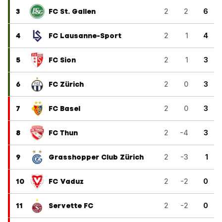
3
FC St. Gallen
2
2
6
4
FC Lausanne-Sport
2
1
4
5
FC Sion
2
1
3
6
FC Zürich
2
0
3
7
FC Basel
2
0
3
8
FC Thun
2
-4
3
9
Grasshopper Club Zürich
2
-3
1
10
FC Vaduz
2
-2
0
11
Servette FC
2
-2
0