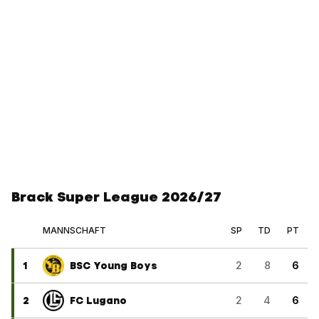
Brack Super League 2026/27
MANNSCHAFT
SP
TD
PT
1
BSC Young Boys
2
8
6
2
FC Lugano
2
4
6