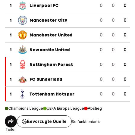
1
Liverpool FC
0
0
0
1
Manchester City
0
0
0
1
Manchester United
0
0
0
1
Newcastle United
0
0
0
1
Nottingham Forest
0
0
0
1
FC Sunderland
0
0
0
1
Tottenham Hotspur
0
0
0
Champions League
UEFA Europa League
Abstieg
Bevorzugte Quelle
So funktioniert’s
Teilen