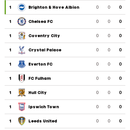
1
Brighton & Hove Albion
0
0
0
1
Chelsea FC
0
0
0
1
Coventry City
0
0
0
1
Crystal Palace
0
0
0
1
Everton FC
0
0
0
1
FC Fulham
0
0
0
1
Hull City
0
0
0
1
Ipswich Town
0
0
0
1
Leeds United
0
0
0