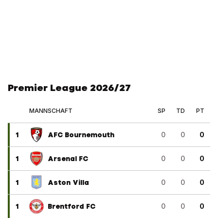
Premier League 2026/27
MANNSCHAFT
SP
TD
PT
1
AFC Bournemouth
0
0
0
1
Arsenal FC
0
0
0
1
Aston Villa
0
0
0
1
Brentford FC
0
0
0