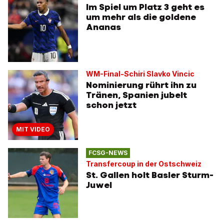
Im Spiel um Platz 3 geht es
um mehr als die goldene
Ananas
WM-Final-Schiri Slavko Vincic
Nominierung rührt ihn zu
Tränen, Spanien jubelt
schon jetzt
MIT VIDEO
FCSG-NEWS
Transfercoup in der Ostschweiz
St. Gallen holt Basler Sturm-
Juwel