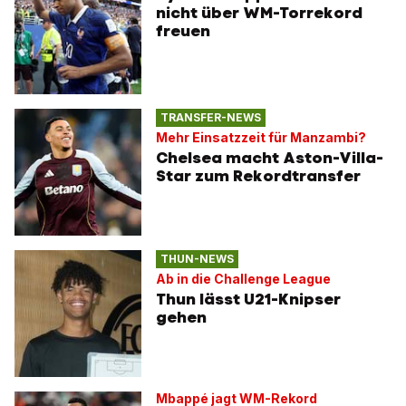
nicht über WM-Torrekord
freuen
TRANSFER-NEWS
Mehr Einsatzzeit für Manzambi?
Chelsea macht Aston-Villa-
Star zum Rekordtransfer
THUN-NEWS
Ab in die Challenge League
Thun lässt U21-Knipser
gehen
Mbappé jagt WM-Rekord