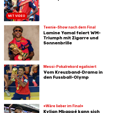
MIT VIDEO
Teenie-Show nach dem Final
Lamine Yamal feiert WM-
Triumph mit Zigarre und
Sonnenbrille
Messi-Pokalrekord egalisiert
Vom Kreuzband-Drama in
den Fussball-Olymp
«Wäre lieber im Final»
Kylian Mbappé kann sich