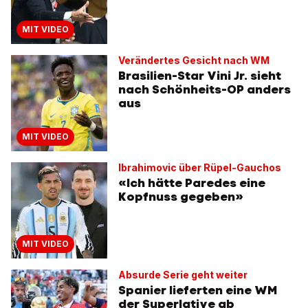
MIT VIDEO
Verändertes Gesicht nach WM
Brasilien-Star Vini Jr. sieht
nach Schönheits-OP anders
aus
MIT VIDEO
Ibrahimovic über Rüpel-Gauchos
«Ich hätte Paredes eine
Kopfnuss gegeben»
MIT VIDEO
Absurde Serie geht weiter
Spanier lieferten eine WM
der Superlative ab