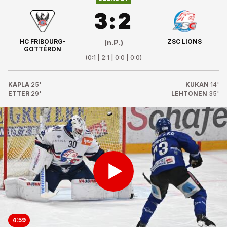
3
:
2
HC FRIBOURG-
ZSC LIONS
(n.P.)
GOTTÉRON
(
0:1 | 2:1 | 0:0 | 0:0
)
KAPLA
25'
KUKAN
14'
ETTER
29'
LEHTONEN
35'
4:59