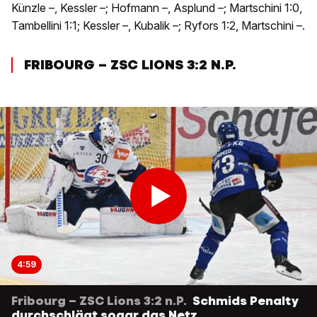
Künzle –, Kessler –; Hofmann –, Asplund –; Martschini 1:0,
Tambellini 1:1; Kessler –, Kubalik –; Ryfors 1:2, Martschini –.
FRIBOURG – ZSC LIONS 3:2 N.P.
4:59
Fribourg – ZSC Lions 3:2 n.P.
Schmids Penalty
durchschlägt sogar das Netz