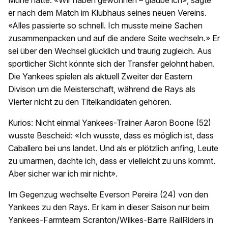
Mühe hatte. «Wir haben gewonnen – glaube ich», sagte
er nach dem Match im Klubhaus seines neuen Vereins.
«Alles passierte so schnell. Ich musste meine Sachen
zusammenpacken und auf die andere Seite wechseln.» Er
sei über den Wechsel glücklich und traurig zugleich. Aus
sportlicher Sicht könnte sich der Transfer gelohnt haben.
Die Yankees spielen als aktuell Zweiter der Eastern
Divison um die Meisterschaft, während die Rays als
Vierter nicht zu den Titelkandidaten gehören.
Kurios: Nicht einmal Yankees-Trainer Aaron Boone (52)
wusste Bescheid: «Ich wusste, dass es möglich ist, dass
Caballero bei uns landet. Und als er plötzlich anfing, Leute
zu umarmen, dachte ich, dass er vielleicht zu uns kommt.
Aber sicher war ich mir nicht».
Im Gegenzug wechselte Everson Pereira (24) von den
Yankees zu den Rays. Er kam in dieser Saison nur beim
Yankees-Farmteam Scranton/Wilkes-Barre RailRiders in