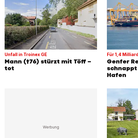
Unfall in Troinex GE
Für 1,4 Milliar
Mann (†76) stürzt mit Töff –
Genfer R
tot
schnappt 
Hafen