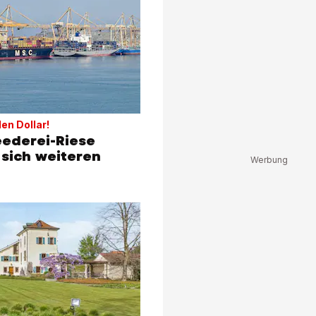
den Dollar!
eederei-Riese
sich weiteren