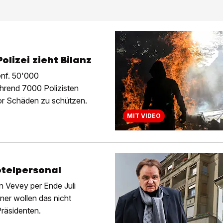
izei zieht Bilanz
enf. 50'000
hrend 7000 Polizisten
vor Schäden zu schützen.
MIT VIDEO
otelpersonal
n Vevey per Ende Juli
hner wollen das nicht
Präsidenten.