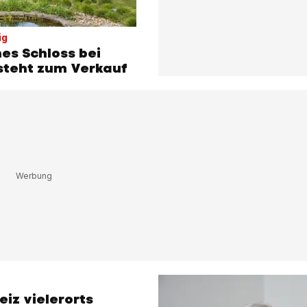
ig
hes Schloss bei
steht zum Verkauf
eiz vielerorts