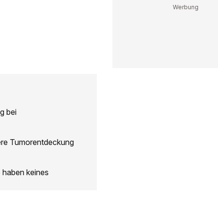
g bei
ere Tumorentdeckung
6 haben keines