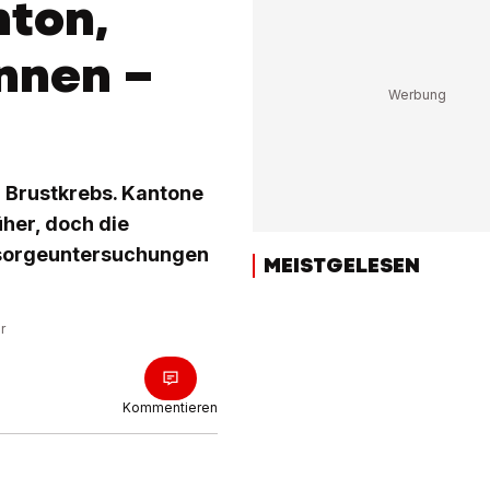
nton,
nnen –
 Brustkrebs. Kantone
er, doch die
rsorgeuntersuchungen
MEISTGELESEN
r
Kommentieren