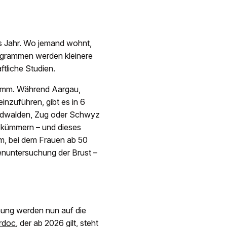
s Jahr. Wo jemand wohnt,
ogrammen werden kleinere
tliche Studien.
amm. Während Aargau,
inzuführen, gibt es in 6
Nidwalden, Zug oder Schwyz
g kümmern – und dieses
m, bei dem Frauen ab 50
enuntersuchung der Brust –
nung werden nun auf die
ardoc
, der ab 2026 gilt, steht