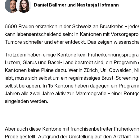
Daniel Ballmer
und
Nastasja Hofmann
6600 Frauen erkranken in der Schweiz an Brustkrebs – jede
kann lebensentscheidend sein: In Kantonen mit Vorsorgepr
Tumore schneller und eher entdeckt. Das zeigen wissenschaf
Trotzdem haben einige Kantone kein Früherkennungsprogr
Luzern, Glarus und Basel-Land bestrebt sind, ein Programm e
Kantonen keine Pläne dazu. Wer in Zürich, Uri, Obwalden, 
lebt, muss sich selbst um ein regelmässiges Brust-Screenin
selbst berappen. In 15 Kantone haben dagegen ein Program
Jahren alle zwei Jahre aktiv zur Mammografie – einer Röntg
eingeladen werden.
Aber auch diese Kantone mit franchisenbefreiter Früherken
Probe gestellt. Aufgrund der Umstellung auf den
Arzttarif T