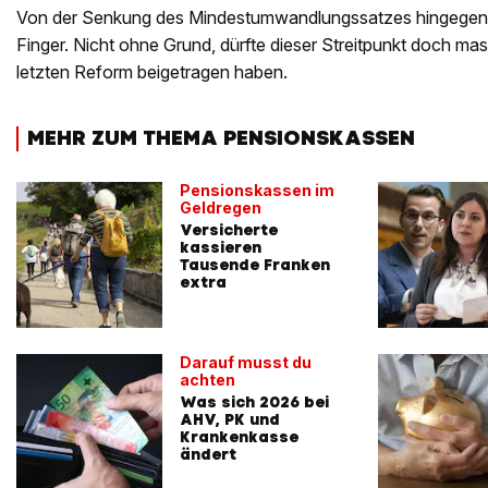
Von der Senkung des Mindestumwandlungssatzes hingegen l
Finger. Nicht ohne Grund, dürfte dieser Streitpunkt doch ma
letzten Reform beigetragen haben.
MEHR ZUM THEMA PENSIONSKASSEN
Pensionskassen im
Geldregen
Versicherte
kassieren
Tausende Franken
extra
Darauf musst du
achten
Was sich 2026 bei
AHV, PK und
Krankenkasse
ändert