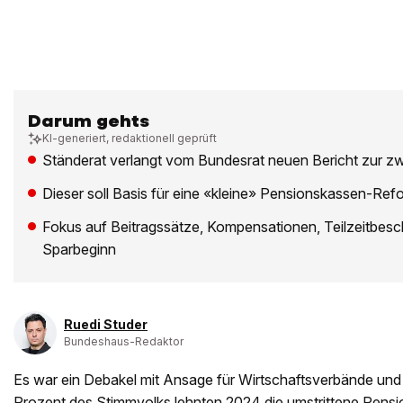
Darum gehts
KI-generiert, redaktionell geprüft
Ständerat verlangt vom Bundesrat neuen Bericht zur zw
Dieser soll Basis für eine «kleine» Pensionskassen-Ref
Fokus auf Beitragssätze, Kompensationen, Teilzeitbesch
Sparbeginn
Ruedi Studer
Bundeshaus-Redaktor
Es war ein Debakel mit Ansage für Wirtschaftsverbände und 
Prozent des Stimmvolks lehnten 2024 die umstrittene Pens