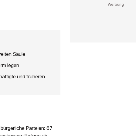
eiten Säule
orm legen
äftigte und früheren
bürgerliche Parteien: 67
ionskassen-Reform ab.