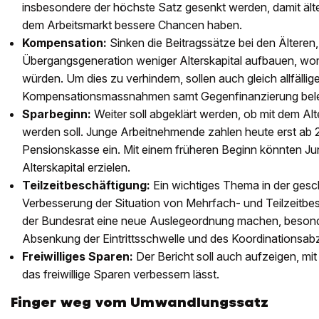
insbesondere der höchste Satz gesenkt werden, damit äl
dem Arbeitsmarkt bessere Chancen haben.
Kompensation:
Sinken die Beitragssätze bei den Älteren,
Übergangsgeneration weniger Alterskapital aufbauen, wom
würden. Um dies zu verhindern, sollen auch gleich allfällig
Kompensationsmassnahmen samt Gegenfinanzierung bele
Sparbeginn:
Weiter soll abgeklärt werden, ob mit dem Al
werden soll. Junge Arbeitnehmende zahlen heute erst ab 2
Pensionskasse ein. Mit einem früheren Beginn könnten Ju
Alterskapital erzielen.
Teilzeitbeschäftigung:
Ein wichtiges Thema in der gesc
Verbesserung der Situation von Mehrfach- und Teilzeitbesc
der Bundesrat eine neue Auslegeordnung machen, besonde
Absenkung der Eintrittsschwelle und des Koordinationsab
Freiwilliges Sparen:
Der Bericht soll auch aufzeigen, mi
das freiwillige Sparen verbessern lässt.
Finger weg vom Umwandlungssatz