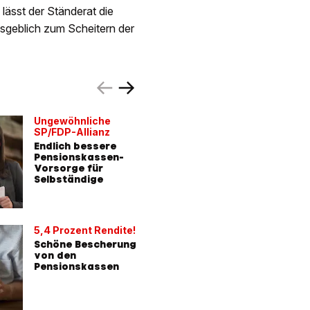
ässt der Ständerat die
ssgeblich zum Scheitern der
Ungewöhnliche
BVG-Min
SP/FDP-Allianz
Jetzt ha
Endlich bessere
Bundesr
Pensionskassen-
entschi
Vorsorge für
Selbständige
5,4 Prozent Rendite!
Schöne Bescherung
von den
Pensionskassen