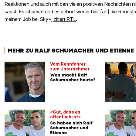
Reaktionen und auch mit den vielen positiven Nachrichten n
sagst: Es ist privat und es gehört weder hier [an] die Rennst
meinem Job bei Sky»,
zitiert RTL
.
MEHR ZU RALF SCHUMACHER UND ETIENNE
Vom Rennfahrer
zum Unternehmer
Was macht Ralf
Schumacher heute?
«Gut, dass es
öffentlich ist»
So haben sich Ralf
Schumacher und
Etienne