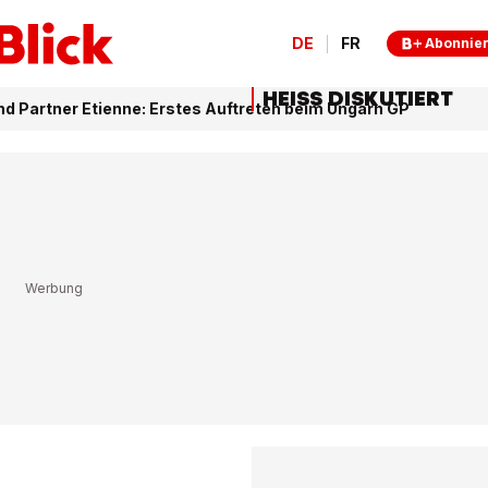
DE
FR
Abonnie
HEISS DISKUTIERT
d Partner Etienne: Erstes Auftreten beim Ungarn GP