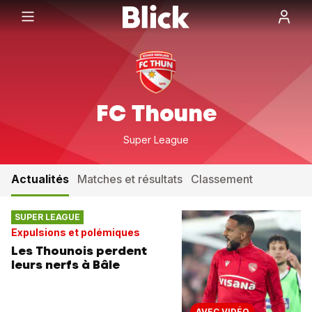
FC Thoune
Super League
Actualités
Matches et résultats
Classement
SUPER LEAGUE
Expulsions et polémiques
Les Thounois perdent
leurs nerfs à Bâle
AVEC VIDÉO