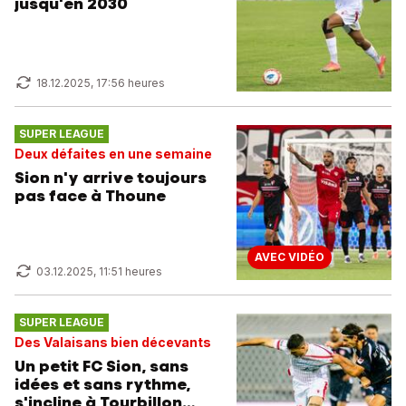
jusqu'en 2030
18.12.2025, 17:56 heures
SUPER LEAGUE
Deux défaites en une semaine
Sion n'y arrive toujours
pas face à Thoune
AVEC VIDÉO
03.12.2025, 11:51 heures
SUPER LEAGUE
Des Valaisans bien décevants
Un petit FC Sion, sans
idées et sans rythme,
s'incline à Tourbillon