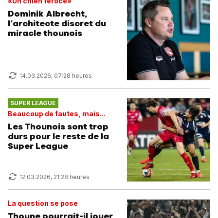
«Un chien féroce»
Dominik Albrecht,
l’architecte discret du
miracle thounois
14.03.2026, 07:28 heures
SUPER LEAGUE
Beaucoup de fautes, mais...
Les Thounois sont trop
durs pour le reste de la
Super League
12.03.2026, 21:28 heures
La question se pose
Thoune pourrait-il jouer