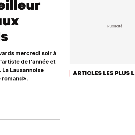
illeur
aux
ds
ards mercredi soir à
'artiste de l'année et
». La Lausannoise
ARTICLES LES PLUS 
te romand».