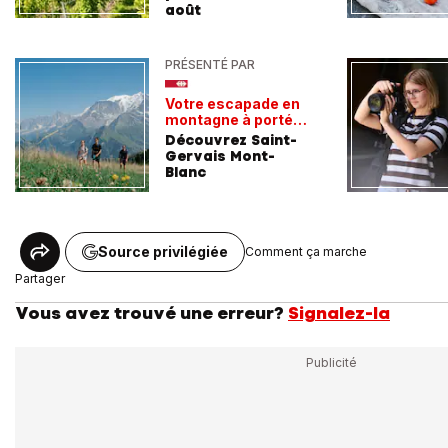
août
PRÉSENTÉ PAR
Votre escapade en
montagne à portée
de train
Découvrez Saint-
Gervais Mont-
Blanc
Source privilégiée
Comment ça marche
Partager
Vous avez trouvé une erreur?
Signalez-la