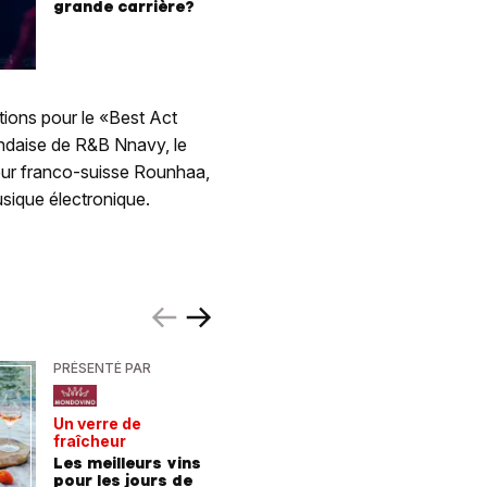
grande carrière?
tions pour le «Best Act
undaise de R&B Nnavy, le
eur franco-suisse Rounhaa,
sique électronique.
PRÉSENTÉ PAR
PRÉSENTÉ
Un verre de
De la For
fraîcheur
la mer
Les meilleurs vins
9 consei
pour les jours de
incroyab