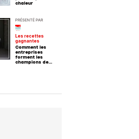
chaleur
des vac
Allemag
PRÉSENTÉ PAR
PRÉSENTÉ
Les recettes
Le point 
gagnantes
expert
Comment les
Peut-on 
entreprises
randonn
forment les
baskets
champions de
demain