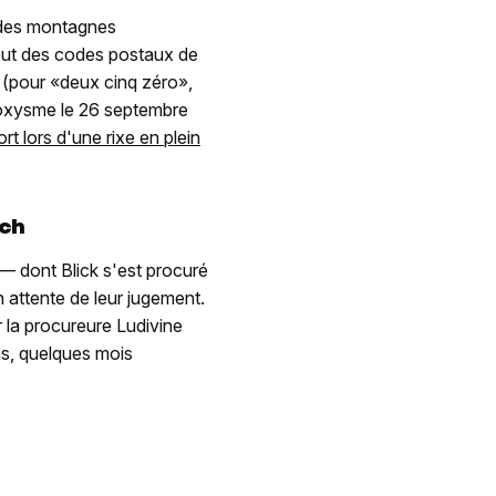
e des montagnes
ébut des codes postaux de
(pour «deux cinq zéro»,
roxysme le 26 septembre
ort lors d'une rixe en plein
uch
— dont Blick s'est procuré
 attente de leur jugement.
r la procureure Ludivine
as, quelques mois