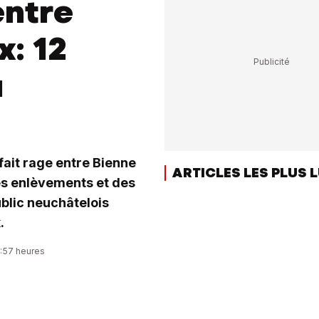
entre
x: 12
u
fait rage entre Bienne
ARTICLES LES PLUS 
es enlèvements et des
ublic neuchâtelois
.
9:57 heures