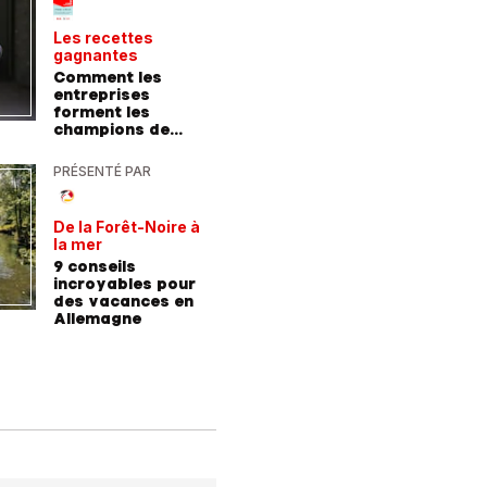
Les recettes
Le point 
gagnantes
expert
Comment les
Peut-on 
entreprises
randonn
forment les
baskets
champions de
demain
PRÉSENTÉ PAR
PRÉSENTÉ
De la Forêt-Noire à
Vivre plu
la mer
sainemen
qu'avale
9 conseils
Comment
médicam
incroyables pour
coaching
des vacances en
contre l
Allemagne
l'hyperte
diabète