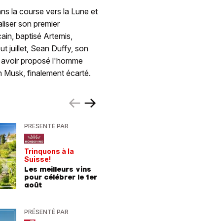
ans la course vers la Lune et
liser son premier
ain, baptisé Artemis,
 juillet, Sean Duffy, son
ès avoir proposé l'homme
n Musk, finalement écarté.
PRÉSENTÉ PAR
PRÉSENTÉ
Trinquons à la
Un verre 
Suisse!
fraîcheur
Les meilleurs vins
Les meil
pour célébrer le 1er
pour les
août
chaleur
PRÉSENTÉ PAR
PRÉSENTÉ