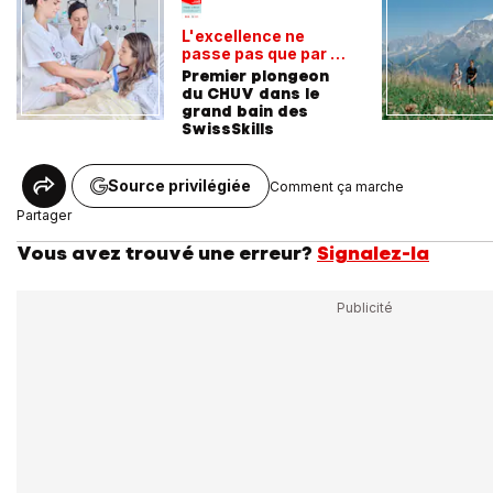
L'excellence ne
passe pas que par la
voie académique
Premier plongeon
du CHUV dans le
grand bain des
SwissSkills
Source privilégiée
Comment ça marche
Partager
Vous avez trouvé une erreur?
Signalez-la