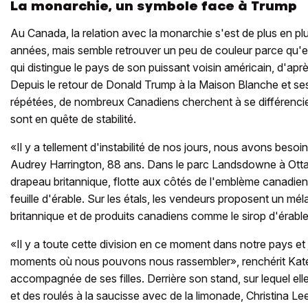
La monarchie, un symbole face à Trump
Au Canada, la relation avec la monarchie s'est de plus en pl
années, mais semble retrouver un peu de couleur parce qu'e
qui distingue le pays de son puissant voisin américain, d'apr
Depuis le retour de Donald Trump à la Maison Blanche et s
répétées, de nombreux Canadiens cherchent à se différencier
sont en quête de stabilité.
«Il y a tellement d'instabilité de nos jours, nous avons besoi
Audrey Harrington, 88 ans. Dans le parc Landsdowne à Ottaw
drapeau britannique, flotte aux côtés de l'emblème canadien
feuille d'érable. Sur les étals, les vendeurs proposent un mél
britannique et de produits canadiens comme le sirop d'érable
«Il y a toute cette division en ce moment dans notre pays et
moments où nous pouvons nous rassembler», renchérit Kate
accompagnée de ses filles. Derrière son stand, sur lequel e
et des roulés à la saucisse avec de la limonade, Christina L