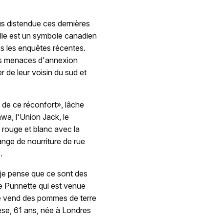
us distendue ces dernières
lle est un symbole canadien
ès les enquêtes récentes.
es menaces d'annexion
 de leur voisin du sud et
n de ce réconfort», lâche
a, l'Union Jack, le
 rouge et blanc avec la
ange de nourriture de rue
.
 je pense que ce sont des
 Punnette qui est venue
lle vend des pommes de terre
eese, 61 ans, née à Londres