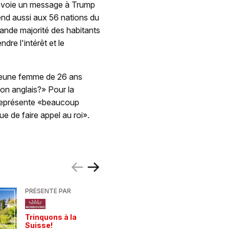
envoie un message à Trump
rend aussi aux 56 nations du
nde majorité des habitants
re l'intérêt et le
 jeune femme de 26 ans
ion anglais?» Pour la
l représente «beaucoup
ue de faire appel au roi».
PRÉSENTÉ PAR
PRÉSENTÉ
Trinquons à la
Un verre 
Suisse!
fraîcheur