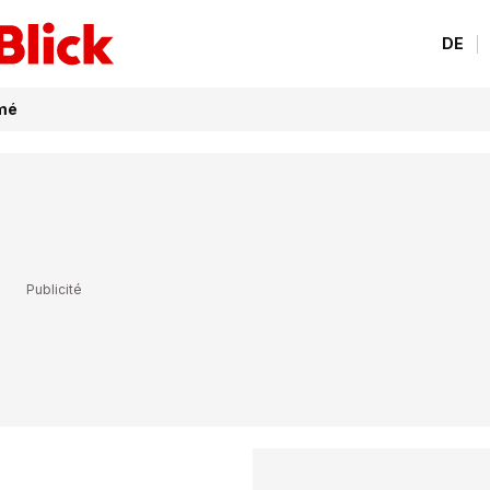
DE
amé