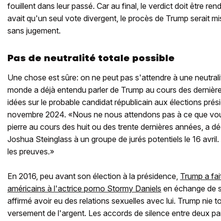
fouillent dans leur passé. Car au final, le verdict doit être rend
avait qu'un seul vote divergent, le procès de Trump serait m
sans jugement.
Pas de neutralité totale possible
Une chose est sûre: on ne peut pas s'attendre à une neutralit
monde a déjà entendu parler de Trump au cours des dernières
idées sur le probable candidat républicain aux élections prés
novembre 2024. «Nous ne nous attendons pas à ce que vo
pierre au cours des huit ou des trente dernières années, a dé
Joshua Steinglass à un groupe de jurés potentiels le 16 avri
les preuves.»
En 2016, peu avant son élection à la présidence,
Trump a fai
américains à l'actrice porno Stormy Daniels
en échange de so
affirmé avoir eu des relations sexuelles avec lui. Trump nie to
versement de l'argent. Les accords de silence entre deux pa