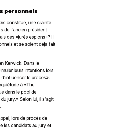
fs personnels
ais constitué, une crainte
s de l'ancien président
çais des «jurés espions»? Il
nnels et se soient déjà fait
en Kerwick. Dans le
muler leurs intentions lors
t d'influencer le procès».
inquiétude à «The
ue dans le pool de
u jury.» Selon lui, il s'agit
.
 appel, lors de procès de
e les candidats au jury et