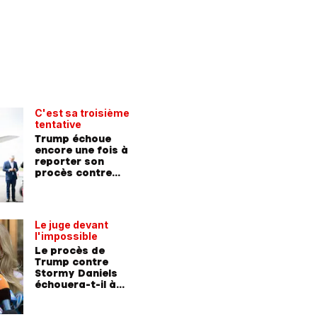
C'est sa troisième
tentative
Trump échoue
encore une fois à
reporter son
procès contre
Stormy Daniels
Le juge devant
l'impossible
Le procès de
Trump contre
Stormy Daniels
échouera-t-il à
cause du jury?