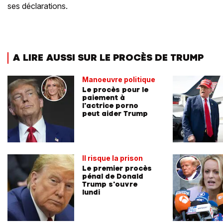
ses déclarations.
A LIRE AUSSI SUR LE PROCÈS DE TRUMP
Manoeuvre politique
Le procès pour le
paiement à
l'actrice porno
peut aider Trump
Il risque la prison
Le premier procès
pénal de Donald
Trump s'ouvre
lundi