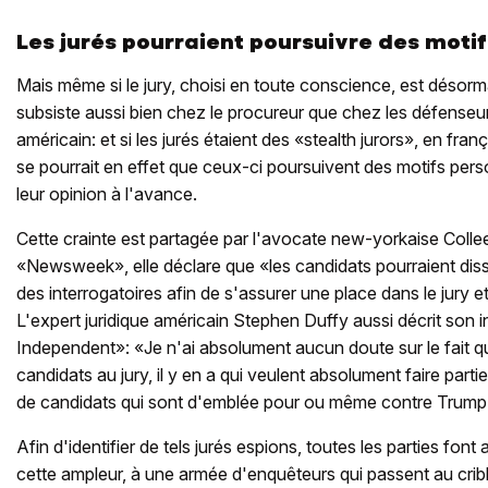
Les jurés pourraient poursuivre des moti
Mais même si le jury, choisi en toute conscience, est désorm
subsiste aussi bien chez le procureur que chez les défenseur
américain: et si les jurés étaient des «stealth jurors», en fran
se pourrait en effet que ceux-ci poursuivent des motifs perso
leur opinion à l'avance.
Cette crainte est partagée par l'avocate new-yorkaise Colle
«Newsweek», elle déclare que «les candidats pourraient dissi
des interrogatoires afin de s'assurer une place dans le jury e
L'expert juridique américain Stephen Duffy aussi décrit son 
Independent»: «Je n'ai absolument aucun doute sur le fait q
candidats au jury, il y en a qui veulent absolument faire partie d
de candidats qui sont d'emblée pour ou même contre Trump
Afin d'identifier de tels jurés espions, toutes les parties font
cette ampleur, à une armée d'enquêteurs qui passent au cribl