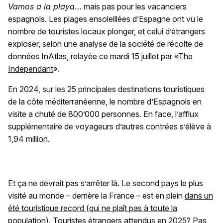
Vamos a la playa
… mais pas pour les vacanciers
espagnols. Les plages ensoleillées d’Espagne ont vu le
nombre de touristes locaux plonger, et celui d’étrangers
exploser, selon une analyse de la société de récolte de
données InAtlas, relayée ce mardi 15 juillet par «
The
Independant
».
En 2024, sur les 25 principales destinations touristiques
de la côte méditerranéenne, le nombre d’Espagnols en
visite a chuté de 800’000 personnes. En face, l’afflux
supplémentaire de voyageurs d’autres contrées s’élève à
1,94 million.
Et ça ne devrait pas s’arrêter là. Le second pays le plus
visité au monde – derrière la France – est en plein
dans un
été touristique record (qui ne plaît pas à toute la
population)
. Touristes étrangers attendus en 2025? Pas