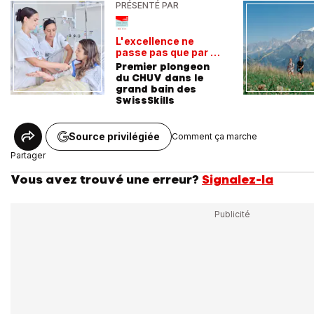
PRÉSENTÉ PAR
L'excellence ne
passe pas que par la
voie académique
Premier plongeon
du CHUV dans le
grand bain des
SwissSkills
Source privilégiée
Comment ça marche
Partager
Vous avez trouvé une erreur?
Signalez-la