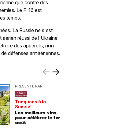
érienne que contre des
nemies. Le F-16 est
les temps.
mées. La Russie ne s'est
 aérien réussi de l'Ukraine
étruire des appareils, non
s de défenses antiaériennes.
PRÉSENTÉ PAR
PRÉSENTÉ
Trinquons à la
Un verre 
Suisse!
fraîcheur
Les meilleurs vins
Les meil
pour célébrer le 1er
pour les
août
chaleur