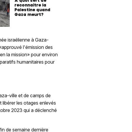
A quoi sert de
reconnaitre la
Palestine quand
Gaza meurt?
rmée israélienne à Gaza-
t «approuvé l'émission des
ien la mission» pour environ
paratifs humanitaires pour
Gaza-ville et de camps de
 libérer les otages enlevés
ctobre 2023 qui a déclenché
fin de semaine dernière