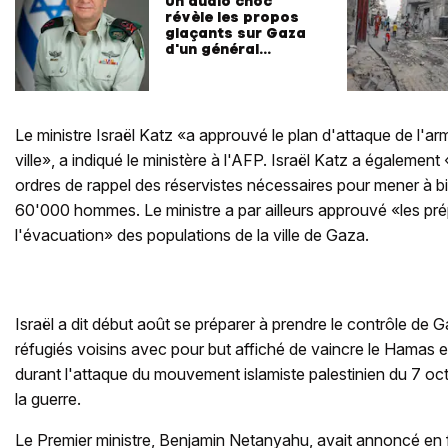
Un audio choc
révèle les propos
glaçants sur Gaza
d'un général
israélien
Le ministre Israël Katz «a approuvé le plan d'attaque de l'a
ville», a indiqué le ministère à l'AFP. Israël Katz a égalemen
ordres de rappel des réservistes nécessaires pour mener à b
60'000 hommes. Le ministre a par ailleurs approuvé «les pré
l'évacuation» des populations de la ville de Gaza.
Israël a dit début août se préparer à prendre le contrôle de 
réfugiés voisins avec pour but affiché de vaincre le Hamas et
durant l'attaque du mouvement islamiste palestinien du 7 o
la guerre.
Le Premier ministre, Benjamin Netanyahu, avait annoncé en 