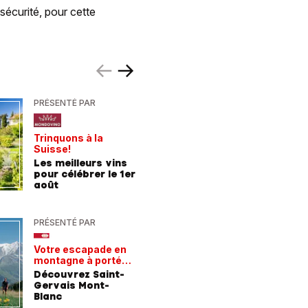
écurité, pour cette
PRÉSENTÉ PAR
PRÉSENTÉ
Trinquons à la
Un verre 
Suisse!
fraîcheur
Les meilleurs vins
Les meil
pour célébrer le 1er
pour les
août
chaleur
PRÉSENTÉ PAR
PRÉSENTÉ
Votre escapade en
Les rece
montagne à portée
gagnant
de train
Découvrez Saint-
Comment
Gervais Mont-
entrepri
Blanc
forment 