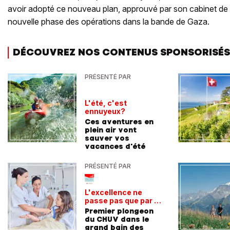
avoir adopté ce nouveau plan, approuvé par son cabinet de s
nouvelle phase des opérations dans la bande de Gaza.
DÉCOUVREZ NOS CONTENUS SPONSORISÉS
PRÉSENTÉ PAR
L'été, c'est
ennuyeux?
Ces aventures en
plein air vont
sauver vos
vacances d'été
PRÉSENTÉ PAR
L'excellence ne
passe pas que par la
voie académique
Premier plongeon
du CHUV dans le
grand bain des